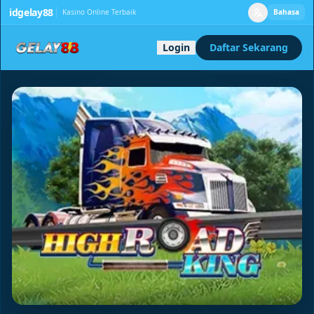
idgelay88
Kasino Online Terbaik
Bahasa
Login
Daftar Sekarang