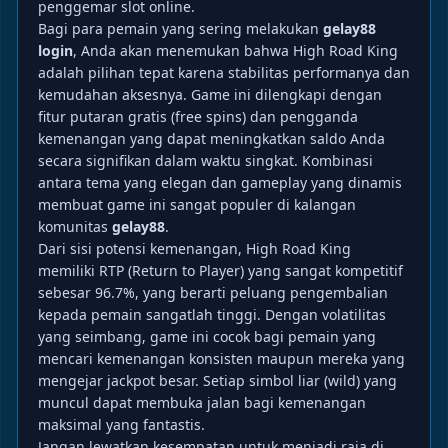
penggemar slot online.
Bagi para pemain yang sering melakukan
gelay88
login
, Anda akan menemukan bahwa High Road King
adalah pilihan tepat karena stabilitas performanya dan
kemudahan aksesnya. Game ini dilengkapi dengan
fitur putaran gratis (free spins) dan pengganda
kemenangan yang dapat meningkatkan saldo Anda
secara signifikan dalam waktu singkat. Kombinasi
antara tema yang elegan dan gameplay yang dinamis
membuat game ini sangat populer di kalangan
komunitas
gelay88
.
Dari sisi potensi kemenangan, High Road King
memiliki RTP (Return to Player) yang sangat kompetitif
sebesar 96.7%, yang berarti peluang pengembalian
kepada pemain sangatlah tinggi. Dengan volatilitas
yang seimbang, game ini cocok bagi pemain yang
mencari kemenangan konsisten maupun mereka yang
mengejar jackpot besar. Setiap simbol liar (wild) yang
muncul dapat membuka jalan bagi kemenangan
maksimal yang fantastis.
Jangan lewatkan kesempatan untuk menjadi raja di