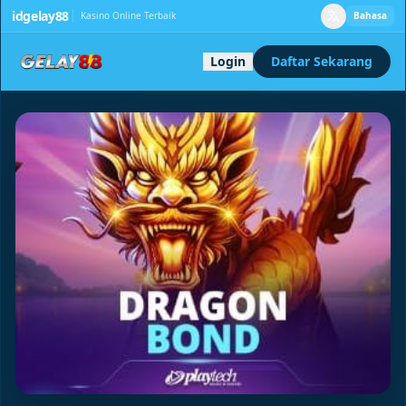
idgelay88
Kasino Online Terbaik
Bahasa
Login
Daftar Sekarang