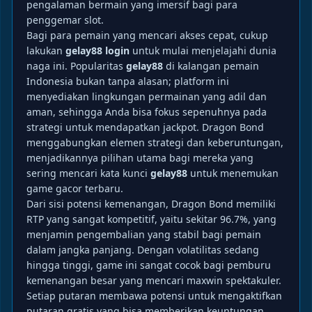
pengalaman bermain yang imersif bagi para
penggemar slot.
Bagi para pemain yang mencari akses cepat, cukup
lakukan
gelay88 login
untuk mulai menjelajahi dunia
naga ini. Popularitas
gelay88
di kalangan pemain
Indonesia bukan tanpa alasan; platform ini
menyediakan lingkungan permainan yang adil dan
aman, sehingga Anda bisa fokus sepenuhnya pada
strategi untuk mendapatkan jackpot. Dragon Bond
menggabungkan elemen strategi dan keberuntungan,
menjadikannya pilihan utama bagi mereka yang
sering mencari kata kunci
gelay88
untuk menemukan
game gacor terbaru.
Dari sisi potensi kemenangan, Dragon Bond memiliki
RTP yang sangat kompetitif, yaitu sekitar 96.7%, yang
menjamin pengembalian yang stabil bagi pemain
dalam jangka panjang. Dengan volatilitas sedang
hingga tinggi, game ini sangat cocok bagi pemburu
kemenangan besar yang mencari maxwin spektakuler.
Setiap putaran membawa potensi untuk mengaktifkan
putaran gratis yang bisa memberikan keuntungan