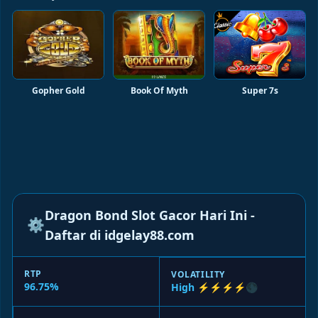
Gopher Gold
Book Of Myth
Super 7s
Dragon Bond Slot Gacor Hari Ini -
⚙️
Daftar di idgelay88.com
RTP
VOLATILITY
96.75%
High ⚡⚡⚡⚡🌑