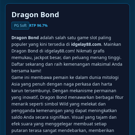
▶
Dragon Bond
PG Soft
RTP 96.7%
Dragon Bond
adalah salah satu game slot paling
populer yang kini tersedia di
idgelay88.com
. Mainkan
Dragon Bond di idgelay88.com! Nikmati grafis
memukau, jackpot besar, dan peluang menang tinggi.
Daftar sekarang dan raih kemenangan maksimal Anda
bersama kami!
Game ini membawa pemain ke dalam dunia mitologi
Asia yang penuh dengan naga perkasa dan harta
karun tersembunyi. Dengan mekanisme permainan
yang inovatif, Dragon Bond menawarkan berbagai fitur
menarik seperti simbol Wild yang melekat dan
pengganda kemenangan yang dapat meningkatkan
saldo Anda secara signifikan. Visual yang tajam dan
efek suara yang menggelegar membuat setiap
putaran terasa sangat mendebarkan, memberikan