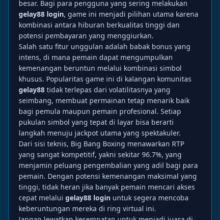
besar. Bagi para pengguna yang sering melakukan
gelay88 login
, game ini menjadi pilihan utama karena
kombinasi antara hiburan berkualitas tinggi dan
potensi pembayaran yang menggiurkan.
Salah satu fitur unggulan adalah babak bonus yang
intens, di mana pemain dapat mengumpulkan
kemenangan beruntun melalui kombinasi simbol
khusus. Popularitas game ini di kalangan komunitas
gelay88
tidak terlepas dari volatilitasnya yang
seimbang, membuat permainan tetap menarik baik
bagi pemula maupun pemain profesional. Setiap
pukulan simbol yang tepat di layar bisa berarti
langkah menuju jackpot utama yang spektakuler.
Dari sisi teknis, Big Bang Boxing menawarkan RTP
yang sangat kompetitif, yakni sekitar 96.7%, yang
menjamin peluang pengembalian yang adil bagi para
pemain. Dengan potensi kemenangan maksimal yang
tinggi, tidak heran jika banyak pemain mencari akses
cepat melalui
gelay88 login
untuk segera mencoba
keberuntungan mereka di ring virtual ini.
Jangan lewatkan kesempatan untuk menjadi juara di