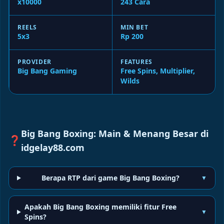
x10000
243 Cara
REELS
MIN BET
5x3
Rp 200
PROVIDER
FEATURES
Big Bang Gaming
Free Spins, Multiplier,
Wilds
Big Bang Boxing: Main & Menang Besar di
❓
idgelay88.com
Berapa RTP dari game Big Bang Boxing?
▼
Apakah Big Bang Boxing memiliki fitur Free
▼
Spins?