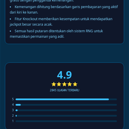
gratis dengan pengganda kemenangan.
Kemenangan dihitung berdasarkan garis pembayaran yang aktif
dari kiri ke kanan.
Fitur Knockout memberikan kesempatan untuk mendapatkan
jackpot besar secara acak.
Semua hasil putaran ditentukan oleh sistem RNG untuk
memastikan permainan yang adil.
4.9
⭐⭐⭐⭐⭐
2845 ULASAN TERBARU
5
4
3
2
1