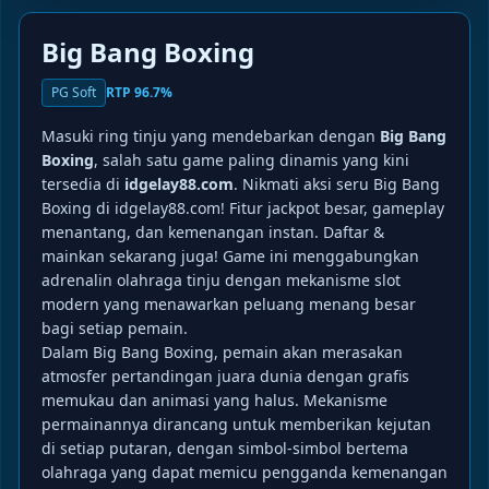
▶
Big Bang Boxing
PG Soft
RTP 96.7%
Masuki ring tinju yang mendebarkan dengan
Big Bang
Boxing
, salah satu game paling dinamis yang kini
tersedia di
idgelay88.com
. Nikmati aksi seru Big Bang
Boxing di idgelay88.com! Fitur jackpot besar, gameplay
menantang, dan kemenangan instan. Daftar &
mainkan sekarang juga! Game ini menggabungkan
adrenalin olahraga tinju dengan mekanisme slot
modern yang menawarkan peluang menang besar
bagi setiap pemain.
Dalam Big Bang Boxing, pemain akan merasakan
atmosfer pertandingan juara dunia dengan grafis
memukau dan animasi yang halus. Mekanisme
permainannya dirancang untuk memberikan kejutan
di setiap putaran, dengan simbol-simbol bertema
olahraga yang dapat memicu pengganda kemenangan