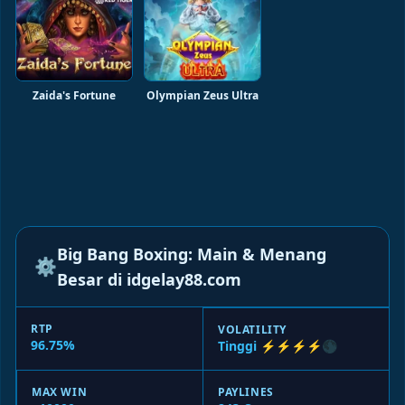
Zaida's Fortune
Olympian Zeus Ultra
Big Bang Boxing: Main & Menang
⚙️
Besar di idgelay88.com
RTP
VOLATILITY
96.75%
Tinggi ⚡⚡⚡⚡🌑
MAX WIN
PAYLINES