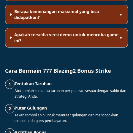
Berapa kemenangan maksimal yang bisa
▼
didapatkan?
Apakah tersedia versi demo untuk mencoba game
▼
ini?
Cara Bermain 777 Blazing2 Bonus Strike
Tentukan Taruhan
1
Atur jumlah koin atau taruhan per putaran sesuai dengan saldo dan
strategi Anda.
Putar Gulungan
2
Tekan tombol spin untuk memutar gulungan dan mencocokkan
simbol pada garis pembayaran.
Aktifkan Bonus
3