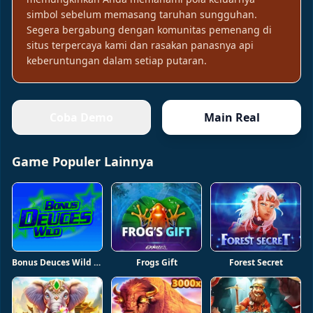
simbol sebelum memasang taruhan sungguhan.
Segera bergabung dengan komunitas pemenang di
situs terpercaya kami dan rasakan panasnya api
keberuntungan dalam setiap putaran.
Coba Demo
Main Real
Game Populer Lainnya
Bonus Deuces Wild 10 Hand
Frogs Gift
Forest Secret