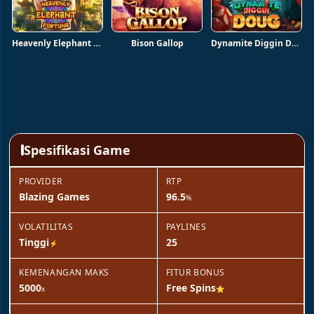
Heavenly Elephant Fortune
Bison Gallop
Dynamite Diggin Doug
Spesifikasi Game
PROVIDER
RTP
Blazing Games
96.5
%
VOLATILITAS
PAYLINES
Tinggi
25
⚡
KEMENANGAN MAKS
FITUR BONUS
5000
Free Spins
x
⭐