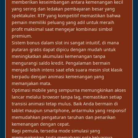
memberikan keseimbangan antara kemenangan kecil
yang sering dan ledakan pembayaran besar yang
spektakuler. RTP yang kompetitif memastikan bahwa
pemain memiliki peluang yang adil untuk meraih
profit maksimal saat mengejar kombinasi simbol
premium.
Sistem bonus dalam slot ini sangat intuitif, di mana
putaran gratis dapat dipicu dengan mudah untuk
meningkatkan akumulasi kemenangan tanpa
mengurangi saldo kredit. Pengalaman bermain
menjadi lebih intens saat efek suara mesin slot klasik
berpadu dengan animasi kemenangan yang
memanjakan mata.
Optimasi mobile yang sempurna memungkinkan akses
lancar melalui browser tanpa lag, memastikan setiap
transisi animasi tetap mulus. Baik Anda bermain di
tablet maupun smartphone, antarmuka yang responsif
memudahkan pengaturan taruhan dan penarikan
kemenangan dengan cepat.
Bagi pemula, tersedia mode simulasi yang
memungkinkan Anda memahami pola keluarnya